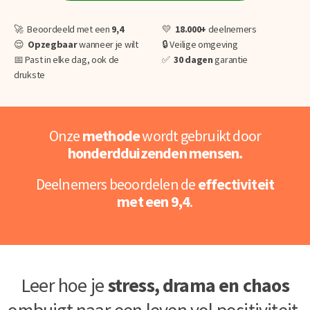
🚀 Beoordeeld met een
9,4
💛
18.000+
deelnemers
😌
O
pzegbaar
wanneer je wilt
🔒 Veilige omgeving
📅 Past in elke dag, ook de
✅
30 dagen
garantie
drukste
Onze
methode
wordt gebruikt door
honderdduizenden mensen.
Deelnemers beoordelen de
effectiviteit
met een 9,4
.
Leer hoe je
stress, drama en chaos
ombuigt naar een leven vol positiviteit.