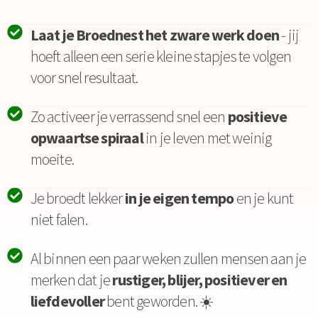
Laat je Broednest het zware werk doen
- jij
hoeft alleen een serie kleine stapjes te volgen
voor snel resultaat.
Zo activeer je verrassend snel een
positieve
opwaartse spiraal
in je leven met weinig
moeite.
Je broedt lekker
in je eigen tempo
en je kunt
niet falen.
Al binnen een paar weken zullen mensen aan je
merken dat je
rustiger, blijer, positiever en
liefdevoller
bent geworden. ☀️