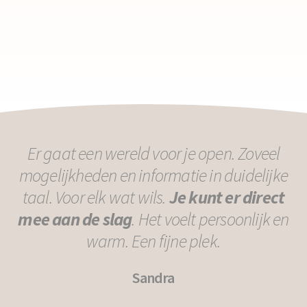
Er gaat een wereld voor je open. Zoveel
mogelijkheden en informatie in duidelijke
taal. Voor elk wat wils.
Je kunt er direct
mee aan de slag
. Het voelt persoonlijk en
warm. Een fijne plek.
Sandra