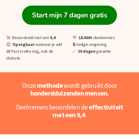
Start mijn 7 dagen gratis
🚀 Beoordeeld met een
9,4
💛
18.000+
deelnemers
😌
O
pzegbaar
wanneer je wilt
🔒 Veilige omgeving
📅 Past in elke dag, ook de
✅
30 dagen
garantie
drukste
Onze
methode
wordt gebruikt door
honderdduizenden mensen.
Deelnemers beoordelen de
effectiviteit
met een 9,4
.