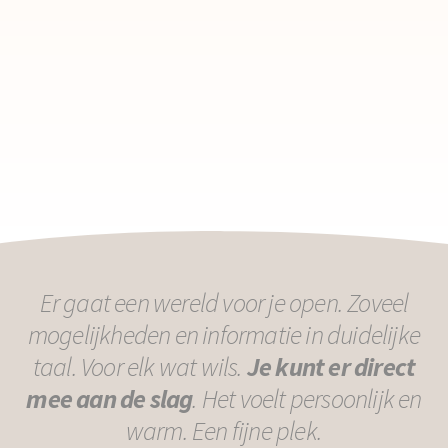
Er gaat een wereld voor je open. Zoveel
mogelijkheden en informatie in duidelijke
taal. Voor elk wat wils.
Je kunt er direct
mee aan de slag
. Het voelt persoonlijk en
warm. Een fijne plek.