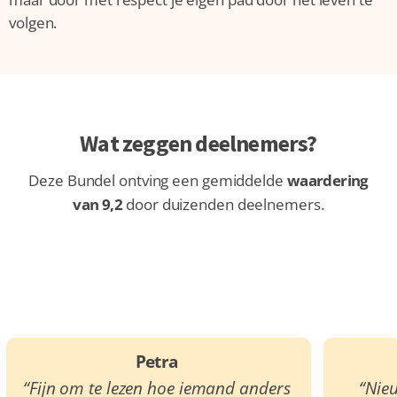
volgen.
Wat zeggen deelnemers?
Deze Bundel ontving een gemiddelde
waardering
van 9,2
door duizenden deelnemers.
Petra
“Fijn om te lezen hoe iemand anders
“Nie