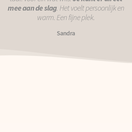
mee aan de slag
. Het voelt persoonlijk en
warm. Een fijne plek.
Sandra