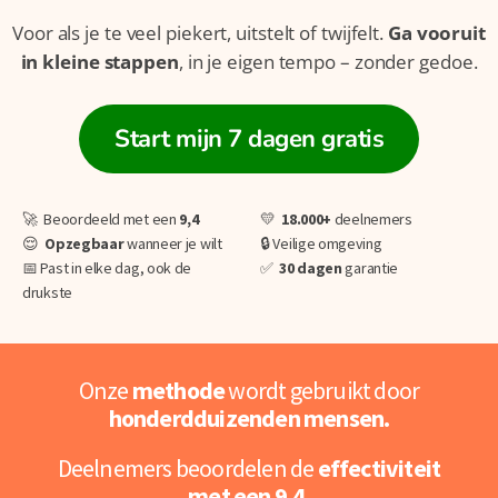
Voor als je te veel piekert, uitstelt of twijfelt.
Ga vooruit
in kleine stappen
, in je eigen tempo – zonder gedoe.
Start mijn 7 dagen gratis
🚀 Beoordeeld met een
9,4
💛
18.000+
deelnemers
😌
O
pzegbaar
wanneer je wilt
🔒 Veilige omgeving
📅 Past in elke dag, ook de
✅
30 dagen
garantie
drukste
Onze
methode
wordt gebruikt door
honderdduizenden mensen.
Deelnemers beoordelen de
effectiviteit
met een 9,4
.