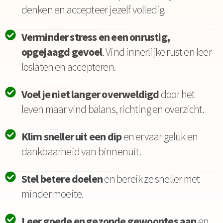
denken en accepteer jezelf volledig.
Verminder stress en een onrustig,
opgejaagd gevoel
. Vind innerlijke rust en leer
loslaten en accepteren.
Voel je niet langer overweldigd
door het
leven maar vind balans, richting en overzicht.
Klim sneller uit een dip
en ervaar geluk en
dankbaarheid van binnenuit.
Stel betere doelen
en bereik ze sneller met
minder moeite.
Leer goede en gezonde gewoontes aan
en