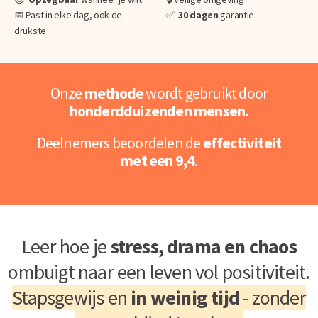
📅 Past in elke dag, ook de
✅
30 dagen
garantie
drukste
Onze
methode
wordt gebruikt door
honderdduizenden mensen.
Deelnemers beoordelen de
effectiviteit
met een 9,4
.
Leer hoe je
stress, drama en chaos
ombuigt naar een leven vol positiviteit.
Stapsgewijs en
in weinig tijd
- zonder