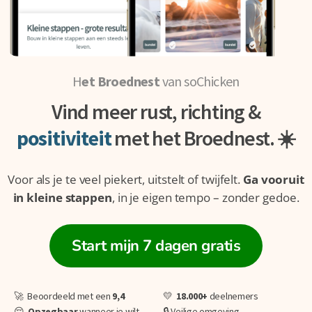
H
et Broednest
van soChicken
Vind meer rust, richting &
positiviteit
met het Broednest. ☀️
Voor als je te veel piekert, uitstelt of twijfelt.
Ga vooruit
in kleine stappen
, in je eigen tempo – zonder gedoe.
Start mijn 7 dagen gratis
🚀 Beoordeeld met een
9,4
💛
18.000+
deelnemers
😌
O
pzegbaar
wanneer je wilt
🔒 Veilige omgeving