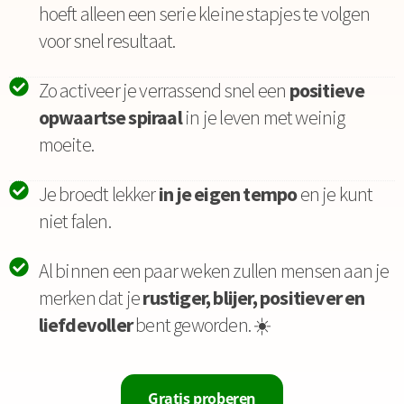
hoeft alleen een serie kleine stapjes te volgen
voor snel resultaat.
Zo activeer je verrassend snel een
positieve
opwaartse spiraal
in je leven met weinig
moeite.
Je broedt lekker
in je eigen tempo
en je kunt
niet falen.
Al binnen een paar weken zullen mensen aan je
merken dat je
rustiger, blijer, positiever en
liefdevoller
bent geworden. ☀️
Gratis proberen