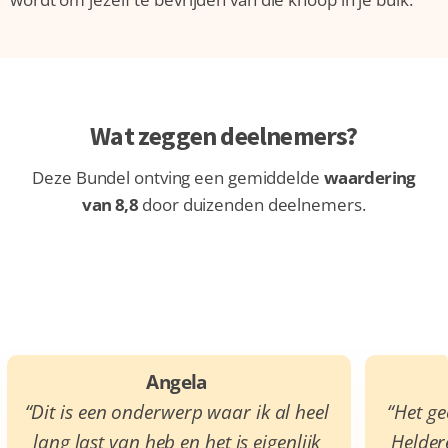
Wat zeggen deelnemers?
Deze Bundel ontving een gemiddelde
waardering
van 8,8
door duizenden deelnemers.
Angela
“Dit is een onderwerp waar ik al heel
“Het ge
lang last van heb en het is eigenlijk
Heldere