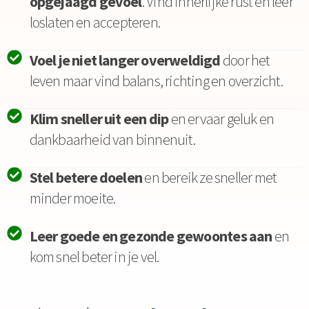
opgejaagd gevoel
. Vind innerlijke rust en leer
loslaten en accepteren.
Voel je niet langer overweldigd
door het
leven maar vind balans, richting en overzicht.
Klim sneller uit een dip
en ervaar geluk en
dankbaarheid van binnenuit.
Stel betere doelen
en bereik ze sneller met
minder moeite.
Leer goede en gezonde gewoontes aan
en
kom snel beter in je vel.