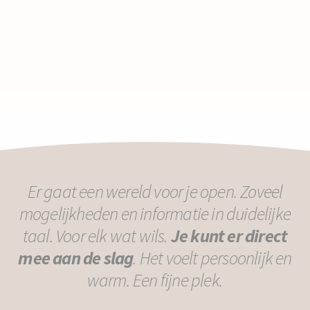
Er gaat een wereld voor je open. Zoveel
mogelijkheden en informatie in duidelijke
taal. Voor elk wat wils.
Je kunt er direct
mee aan de slag
. Het voelt persoonlijk en
warm. Een fijne plek.