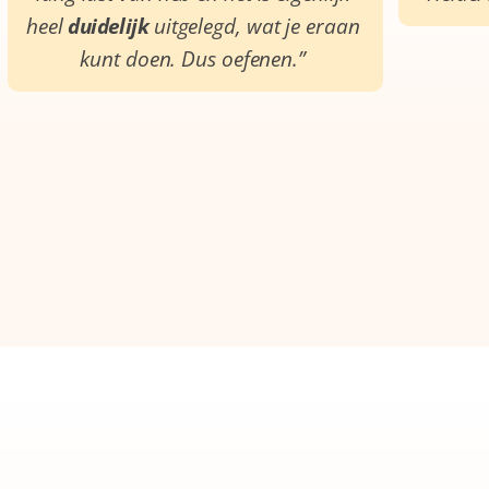
heel
duidelijk
uitgelegd, wat je eraan
kunt doen. Dus oefenen.”