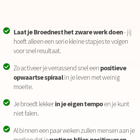
Laat je Broednest het zware werk doen
- jij
hoeft alleen een serie kleine stapjes te volgen
voor snel resultaat.
Zo activeer je verrassend snel een
positieve
opwaartse spiraal
in je leven met weinig
moeite.
Je broedt lekker
in je eigen tempo
en je kunt
niet falen.
Al binnen een paar weken zullen mensen aan je
merken dat je
rustiger, blijer, positiever en