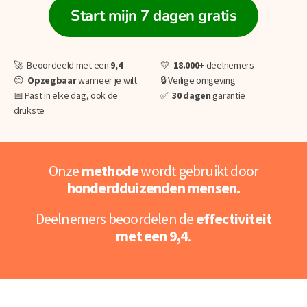
Start mijn 7 dagen gratis
🚀 Beoordeeld met een
9,4
💛
18.000+
deelnemers
😌
O
pzegbaar
wanneer je wilt
🔒 Veilige omgeving
📅 Past in elke dag, ook de
✅
30 dagen
garantie
drukste
Onze
methode
wordt gebruikt door
honderdduizenden mensen.
Deelnemers beoordelen de
effectiviteit
met een 9,4
.