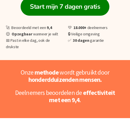
Start mijn 7 dagen gratis
🚀 Beoordeeld met een
9,4
💛
18.000+
deelnemers
😌
O
pzegbaar
wanneer je wilt
🔒 Veilige omgeving
📅 Past in elke dag, ook de
✅
30 dagen
garantie
drukste
Onze
methode
wordt gebruikt door
honderdduizenden mensen.
Deelnemers beoordelen de
effectiviteit
met een 9,4
.