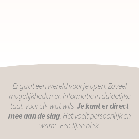
Er gaat een wereld voor je open. Zoveel
mogelijkheden en informatie in duidelijke
taal. Voor elk wat wils.
Je kunt er direct
mee aan de slag
. Het voelt persoonlijk en
warm. Een fijne plek.