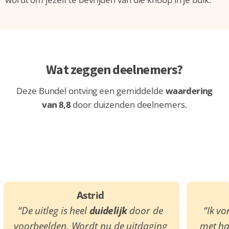
Wat zeggen deelnemers?
Deze Bundel ontving een gemiddelde
waardering
van 8,8
door duizenden deelnemers.
Astrid
“De uitleg is heel
duidelijk
door de
“Ik vo
voorbeelden. Wordt nu de uitdaging
met ha