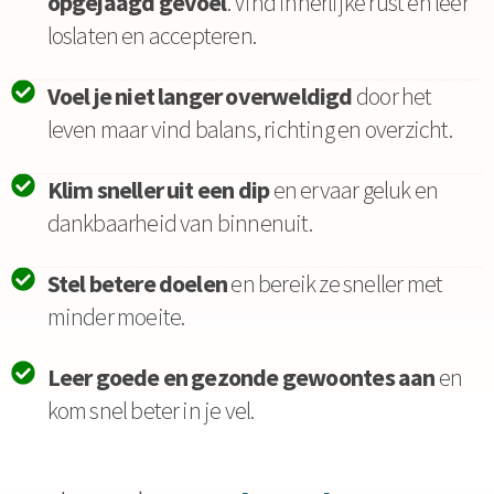
opgejaagd gevoel
. Vind innerlijke rust en leer
loslaten en accepteren.
Voel je niet langer overweldigd
door het
leven maar vind balans, richting en overzicht.
Klim sneller uit een dip
en ervaar geluk en
dankbaarheid van binnenuit.
Stel betere doelen
en bereik ze sneller met
minder moeite.
Leer goede en gezonde gewoontes aan
en
kom snel beter in je vel.