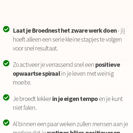
Laat je Broednest het zware werk doen
- jij
hoeft alleen een serie kleine stapjes te volgen
voor snel resultaat.
Zo activeer je verrassend snel een
positieve
opwaartse spiraal
in je leven met weinig
moeite.
Je broedt lekker
in je eigen tempo
en je kunt
niet falen.
Al binnen een paar weken zullen mensen aan je
merken dat je
rustiger, blijer, positiever en