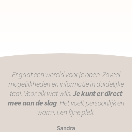
Er gaat een wereld voor je open. Zoveel
mogelijkheden en informatie in duidelijke
taal. Voor elk wat wils.
Je kunt er direct
mee aan de slag
. Het voelt persoonlijk en
warm. Een fijne plek.
Sandra