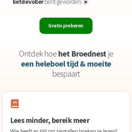
liefdevoller
bent geworden. ☀️
Gratis proberen
Ontdek hoe
het Broednest
je
een heleboel tijd & moeite
bespaart
Lees minder, bereik meer
Wie heeft er tijd om tientallen boeken te lezen?