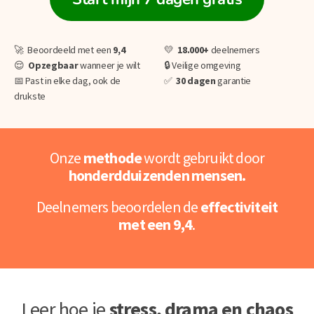
🚀 Beoordeeld met een
9,4
💛
18.000+
deelnemers
😌
O
pzegbaar
wanneer je wilt
🔒 Veilige omgeving
📅 Past in elke dag, ook de
✅
30 dagen
garantie
drukste
Onze
methode
wordt gebruikt door
honderdduizenden mensen.
Deelnemers beoordelen de
effectiviteit
met een 9,4
.
Leer hoe je
stress, drama en chaos