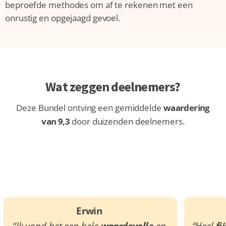
beproefde methodes om af te rekenen met een
onrustig en opgejaagd gevoel.
Wat zeggen deelnemers?
Deze Bundel ontving een gemiddelde
waardering
van 9,3
door duizenden deelnemers.
Erwin
“Ik vond het een hele
waardevolle
en
“Heel
fi