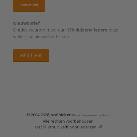
Lees meer
Nieuwsbrief
Ontdek waarom meer dan
170 duizend lezers
onze
wekelijkse nieuwsbrief lezen.
Schrijf je in!
© 2004-2026,
soChicken
® broeden op een leuker leven.
Alle rechten voorbehouden.
Met 💛 vanuit Delft, voor iedereen. 🌈