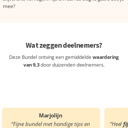
mee?
Wat zeggen deelnemers?
Deze Bundel ontving een gemiddelde
waardering
van 9,3
door duizenden deelnemers.
Marjolijn
“Fijne bundel met handige tips en
“Heel
fi