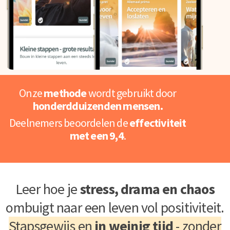
Onze
methode
wordt gebruikt door
honderdduizenden mensen.
Deelnemers beoordelen de
effectiviteit
met een 9,4
.
Leer hoe je
stress, drama en chaos
ombuigt naar een leven vol positiviteit.
Stapsgewijs en
in weinig tijd
- zonder