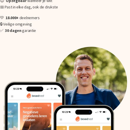
😌
O
pzegbaar
wanneer je wilt
📅 Past in elke dag, ook de drukste
💛
18.000+
deelnemers
🔒 Veilige omgeving
✅
30 dagen
garantie