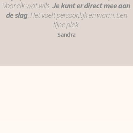
Voor elk wat wils.
Je kunt er direct mee aan
de slag
. Het voelt persoonlijk en warm. Een
fijne plek.
Sandra