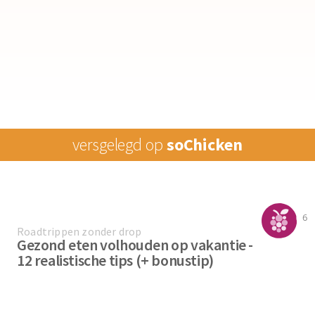
versgelegd
op
soChicken
6
Roadtrippen zonder drop
Gezond eten volhouden op vakantie -
12 realistische tips (+ bonustip)