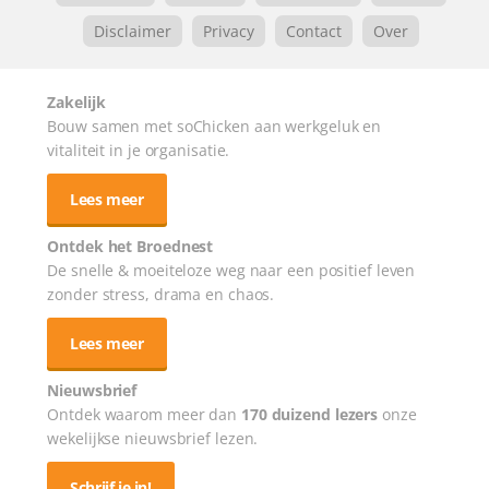
Disclaimer
Privacy
Contact
Over
Zakelijk
Bouw samen met soChicken aan werkgeluk en
vitaliteit in je organisatie.
Lees meer
Ontdek het Broednest
De snelle & moeiteloze weg naar
een positief leven
zonder stress, drama en chaos.
Lees meer
Nieuwsbrief
Ontdek waarom meer dan
170 duizend lezers
onze
wekelijkse nieuwsbrief lezen.
Schrijf je in!