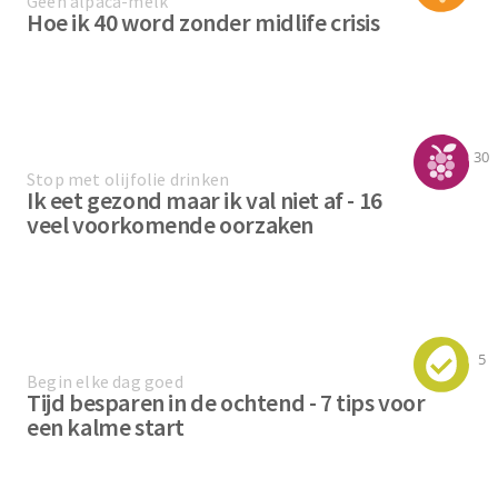
Geen alpaca-melk
Hoe ik 40 word zonder midlife crisis
30
Stop met olijfolie drinken
Ik eet gezond maar ik val niet af - 16
veel voorkomende oorzaken
5
Begin elke dag goed
Tijd besparen in de ochtend - 7 tips voor
een kalme start