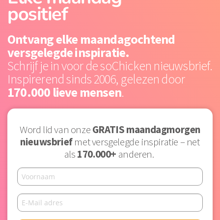
positief
Ontvang elke maandagochtend
versgelegde inspiratie.
Schrijf je in voor de soChicken nieuwsbrief.
Inspirerend sinds 2006, gelezen door
170.000 lieve mensen
.
Word lid van onze
GRATIS
maandagmorgen
nieuwsbrief
met versgelegde inspiratie – net
als
170.000+
anderen.