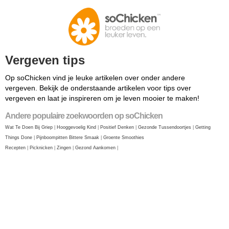
Vergeven tips
Op soChicken vind je leuke artikelen over onder andere
vergeven. Bekijk de onderstaande artikelen voor tips over
vergeven en laat je inspireren om je leven mooier te maken!
Andere populaire zoekwoorden op soChicken
Wat Te Doen Bij Griep
|
Hooggevoelig Kind
|
Positief Denken
|
Gezonde Tussendoortjes
|
Getting
Things Done
|
Pijnboompitten Bittere Smaak
|
Groente Smoothies
Recepten
|
Picknicken
|
Zingen
|
Gezond Aankomen
|