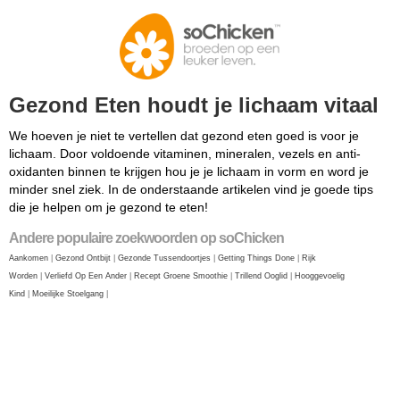
Gezond Eten houdt je lichaam vitaal
We hoeven je niet te vertellen dat gezond eten goed is voor je
lichaam. Door voldoende vitaminen, mineralen, vezels en anti-
oxidanten binnen te krijgen hou je je lichaam in vorm en word je
minder snel ziek. In de onderstaande artikelen vind je goede tips
die je helpen om je gezond te eten!
Andere populaire zoekwoorden op soChicken
Aankomen
|
Gezond Ontbijt
|
Gezonde Tussendoortjes
|
Getting Things Done
|
Rijk
Worden
|
Verliefd Op Een Ander
|
Recept Groene Smoothie
|
Trillend Ooglid
|
Hooggevoelig
Kind
|
Moeilijke Stoelgang
|