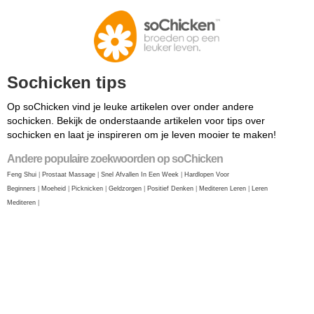
Sochicken tips
Op soChicken vind je leuke artikelen over onder andere
sochicken. Bekijk de onderstaande artikelen voor tips over
sochicken en laat je inspireren om je leven mooier te maken!
Andere populaire zoekwoorden op soChicken
Feng Shui
|
Prostaat Massage
|
Snel Afvallen In Een Week
|
Hardlopen Voor
Beginners
|
Moeheid
|
Picknicken
|
Geldzorgen
|
Positief Denken
|
Mediteren Leren
|
Leren
Mediteren
|