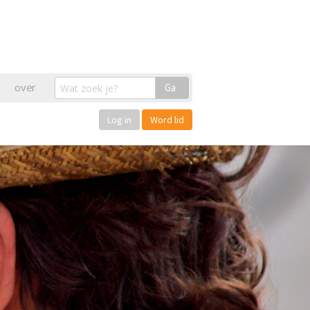
over
Ga
Log in
Word lid