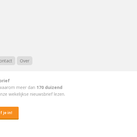
ontact
Over
brief
waarom meer dan
170 duizend
nze wekelijkse nieuwsbrief lezen.
f je in!