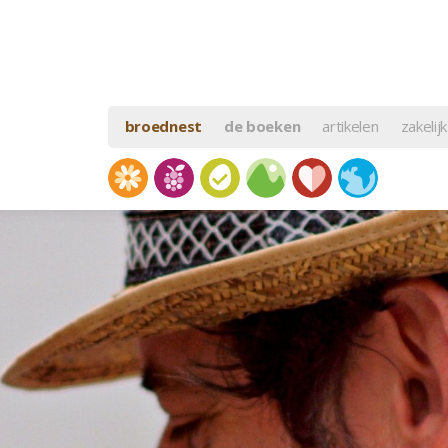
broednest
de boeken
artikelen
zakelijk