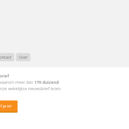
ontact
Over
brief
waarom meer dan
170 duizend
nze wekelijkse nieuwsbrief lezen.
f je in!