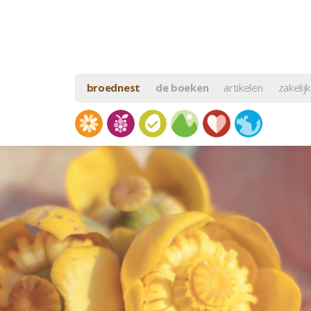
broednest
de boeken
artikelen
zakelijk