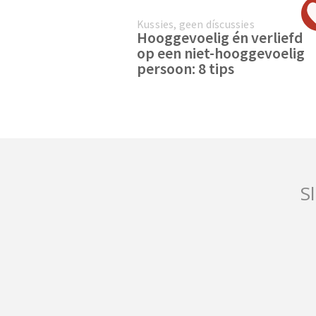
Kussies, geen díscussies
Hooggevoelig én verliefd
op een niet-hooggevoelig
persoon: 8 tips
Sl