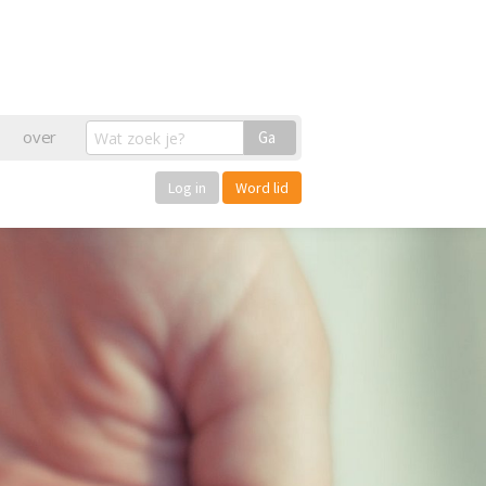
over
Ga
Log in
Word lid