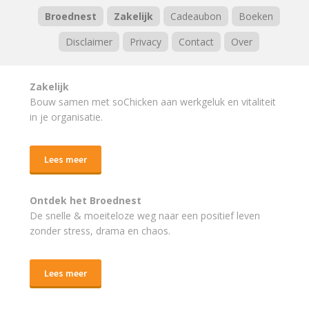
Broednest
Zakelijk
Cadeaubon
Boeken
Disclaimer
Privacy
Contact
Over
Zakelijk
Bouw samen met soChicken aan werkgeluk en vitaliteit
in je organisatie.
Lees meer
Ontdek het Broednest
De snelle & moeiteloze weg naar
een positief leven
zonder stress, drama en chaos.
Lees meer