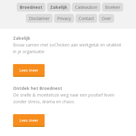
Broednest
Zakelijk
Cadeaubon
Boeken
Disclaimer
Privacy
Contact
Over
Zakelijk
Bouw samen met soChicken aan werkgeluk en vitaliteit
in je organisatie.
Lees meer
Ontdek het Broednest
De snelle & moeiteloze weg naar
een positief leven
zonder stress, drama en chaos.
Lees meer