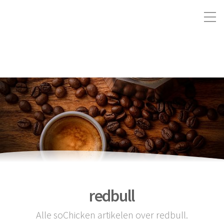
redbull
Alle soChicken artikelen over redbull.