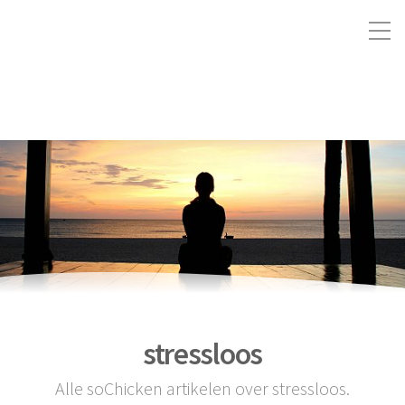
stressloos
Alle soChicken artikelen over stressloos.