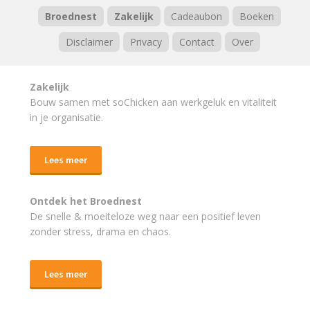
Broednest
Zakelijk
Cadeaubon
Boeken
Disclaimer
Privacy
Contact
Over
Zakelijk
Bouw samen met soChicken aan werkgeluk en vitaliteit
in je organisatie.
Lees meer
Ontdek het Broednest
De snelle & moeiteloze weg naar
een positief leven
zonder stress, drama en chaos.
Lees meer