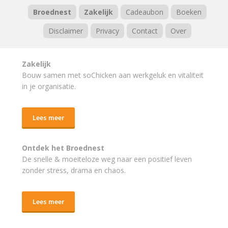
Broednest
Zakelijk
Cadeaubon
Boeken
Disclaimer
Privacy
Contact
Over
Zakelijk
Bouw samen met soChicken aan werkgeluk en vitaliteit
in je organisatie.
Lees meer
Ontdek het Broednest
De snelle & moeiteloze weg naar
een positief leven
zonder stress, drama en chaos.
Lees meer