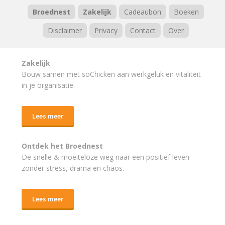
Broednest
Zakelijk
Cadeaubon
Boeken
Disclaimer
Privacy
Contact
Over
Zakelijk
Bouw samen met soChicken aan werkgeluk en vitaliteit
in je organisatie.
Lees meer
Ontdek het Broednest
De snelle & moeiteloze weg naar
een positief leven
zonder stress, drama en chaos.
Lees meer