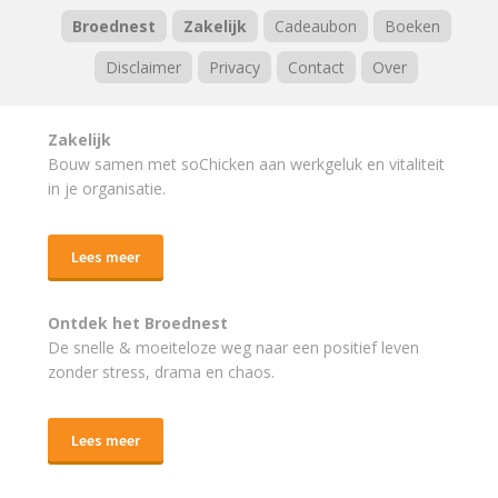
Broednest
Zakelijk
Cadeaubon
Boeken
Disclaimer
Privacy
Contact
Over
Zakelijk
Bouw samen met soChicken aan werkgeluk en vitaliteit
in je organisatie.
Lees meer
Ontdek het Broednest
De snelle & moeiteloze weg naar
een positief leven
zonder stress, drama en chaos.
Lees meer