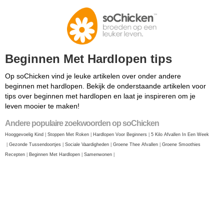
Beginnen Met Hardlopen tips
Op soChicken vind je leuke artikelen over onder andere
beginnen met hardlopen. Bekijk de onderstaande artikelen voor
tips over beginnen met hardlopen en laat je inspireren om je
leven mooier te maken!
Andere populaire zoekwoorden op soChicken
Hooggevoelig Kind
|
Stoppen Met Roken
|
Hardlopen Voor Beginners
|
5 Kilo Afvallen In Een Week
|
Gezonde Tussendoortjes
|
Sociale Vaardigheden
|
Groene Thee Afvallen
|
Groene Smoothies
Recepten
|
Beginnen Met Hardlopen
|
Samenwonen
|