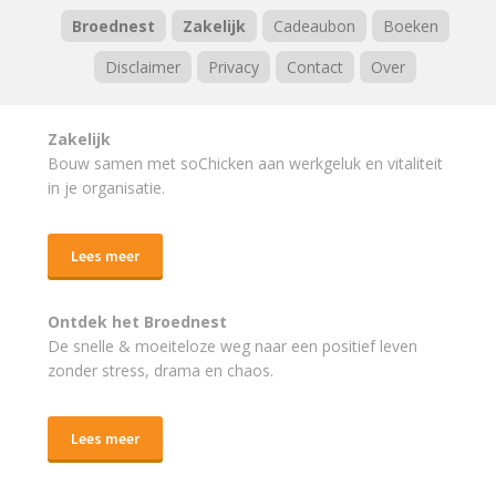
Broednest
Zakelijk
Cadeaubon
Boeken
Disclaimer
Privacy
Contact
Over
Zakelijk
Bouw samen met soChicken aan werkgeluk en vitaliteit
in je organisatie.
Lees meer
Ontdek het Broednest
De snelle & moeiteloze weg naar
een positief leven
zonder stress, drama en chaos.
Lees meer