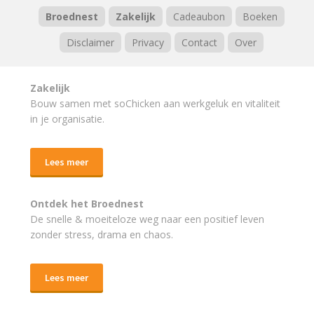
Broednest
Zakelijk
Cadeaubon
Boeken
Disclaimer
Privacy
Contact
Over
Zakelijk
Bouw samen met soChicken aan werkgeluk en vitaliteit
in je organisatie.
Lees meer
Ontdek het Broednest
De snelle & moeiteloze weg naar
een positief leven
zonder stress, drama en chaos.
Lees meer