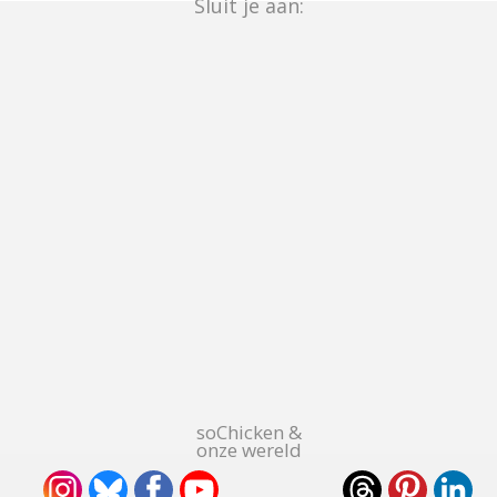
Sluit je aan:
soChicken &
onze wereld