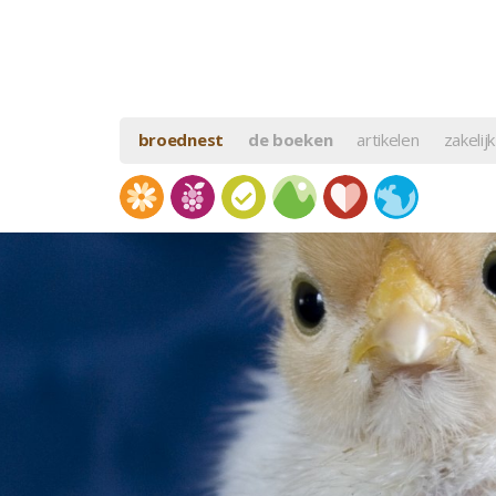
broednest
de boeken
artikelen
zakelijk