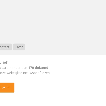
ontact
Over
brief
waarom meer dan
170 duizend
nze wekelijkse nieuwsbrief lezen.
f je in!