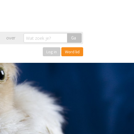
over
Ga
Log in
Word lid