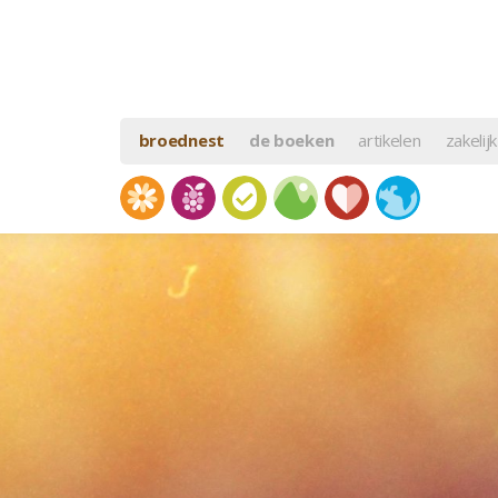
broednest
de boeken
artikelen
zakelijk