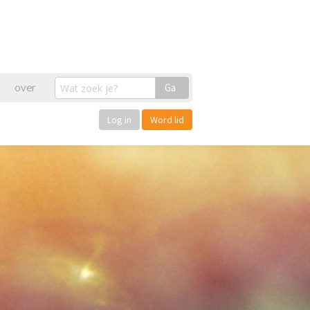
over
Ga
Log in
Word lid