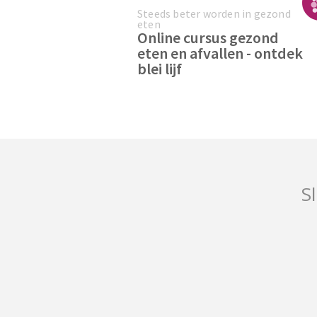
Steeds beter worden in gezond
eten
Online cursus gezond
eten en afvallen - ontdek
blei lijf
Sl