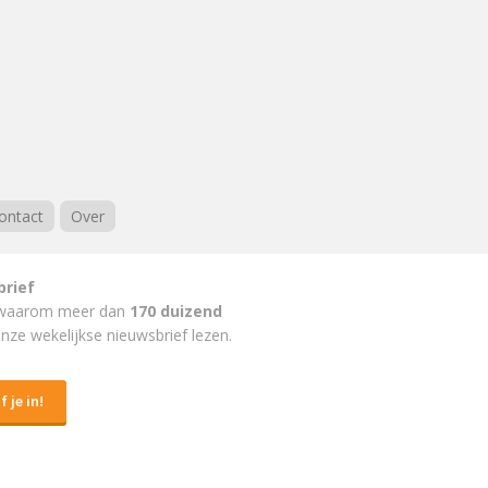
ontact
Over
brief
waarom meer dan
170 duizend
nze wekelijkse nieuwsbrief lezen.
f je in!