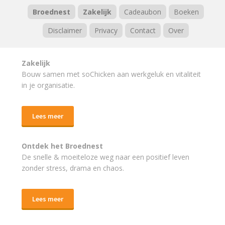
Broednest
Zakelijk
Cadeaubon
Boeken
Disclaimer
Privacy
Contact
Over
Zakelijk
Bouw samen met soChicken aan werkgeluk en vitaliteit
in je organisatie.
Lees meer
Ontdek het Broednest
De snelle & moeiteloze weg naar
een positief leven
zonder stress, drama en chaos.
Lees meer