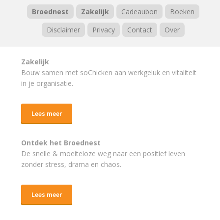
Broednest
Zakelijk
Cadeaubon
Boeken
Disclaimer
Privacy
Contact
Over
Zakelijk
Bouw samen met soChicken aan werkgeluk en vitaliteit
in je organisatie.
Lees meer
Ontdek het Broednest
De snelle & moeiteloze weg naar
een positief leven
zonder stress, drama en chaos.
Lees meer