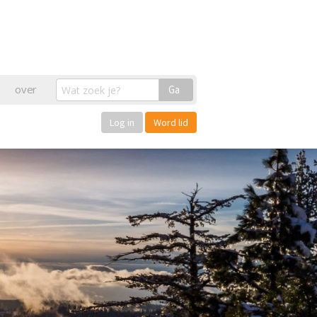
over
Ga
Log in
Word lid