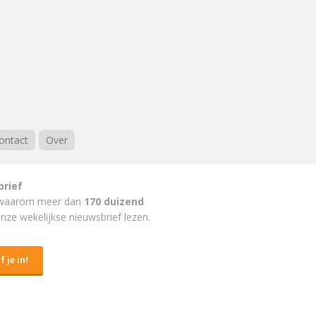
ontact
Over
brief
waarom meer dan
170 duizend
nze wekelijkse nieuwsbrief lezen.
f je in!