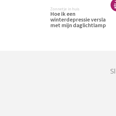
Zonnetje in huis
Hoe ik een
winterdepressie versla
met mijn daglichtlamp
Sl