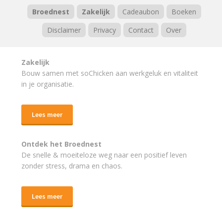
Broednest
Zakelijk
Cadeaubon
Boeken
Disclaimer
Privacy
Contact
Over
Zakelijk
Bouw samen met soChicken aan werkgeluk en vitaliteit
in je organisatie.
Lees meer
Ontdek het Broednest
De snelle & moeiteloze weg naar
een positief leven
zonder stress, drama en chaos.
Lees meer