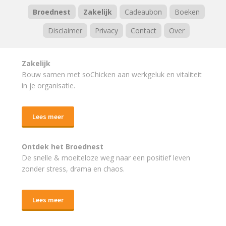
Broednest
Zakelijk
Cadeaubon
Boeken
Disclaimer
Privacy
Contact
Over
Zakelijk
Bouw samen met soChicken aan werkgeluk en vitaliteit
in je organisatie.
Lees meer
Ontdek het Broednest
De snelle & moeiteloze weg naar
een positief leven
zonder stress, drama en chaos.
Lees meer