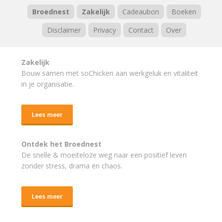
Broednest
Zakelijk
Cadeaubon
Boeken
Disclaimer
Privacy
Contact
Over
Zakelijk
Bouw samen met soChicken aan werkgeluk en vitaliteit
in je organisatie.
Lees meer
Ontdek het Broednest
De snelle & moeiteloze weg naar
een positief leven
zonder stress, drama en chaos.
Lees meer