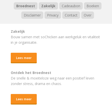
Broednest
Zakelijk
Cadeaubon
Boeken
Disclaimer
Privacy
Contact
Over
Zakelijk
Bouw samen met soChicken aan werkgeluk en vitaliteit
in je organisatie.
Lees meer
Ontdek het Broednest
De snelle & moeiteloze weg naar
een positief leven
zonder stress, drama en chaos.
Lees meer