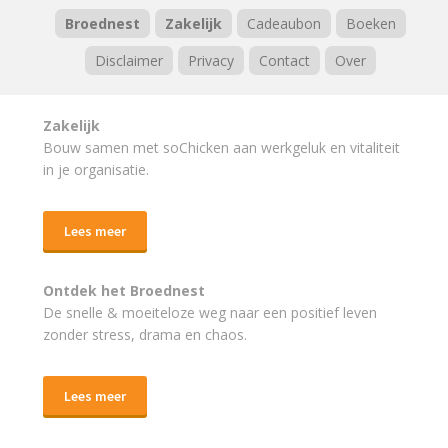
Broednest
Zakelijk
Cadeaubon
Boeken
Disclaimer
Privacy
Contact
Over
Zakelijk
Bouw samen met soChicken aan werkgeluk en vitaliteit
in je organisatie.
Lees meer
Ontdek het Broednest
De snelle & moeiteloze weg naar
een positief leven
zonder stress, drama en chaos.
Lees meer