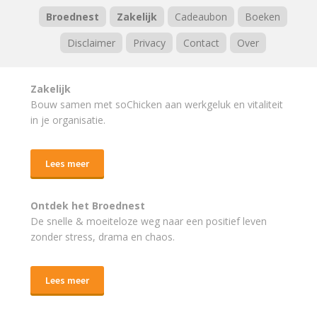
Broednest
Zakelijk
Cadeaubon
Boeken
Disclaimer
Privacy
Contact
Over
Zakelijk
Bouw samen met soChicken aan werkgeluk en vitaliteit
in je organisatie.
Lees meer
Ontdek het Broednest
De snelle & moeiteloze weg naar
een positief leven
zonder stress, drama en chaos.
Lees meer