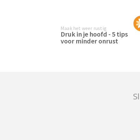
Maak het weer rustig
Druk in je hoofd - 5 tips
voor minder onrust
Sl