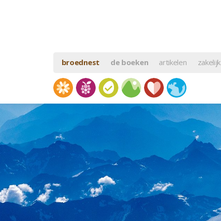
broednest
de boeken
artikelen
zakelijk