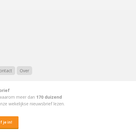
ontact
Over
brief
waarom meer dan
170 duizend
nze wekelijkse nieuwsbrief lezen.
f je in!