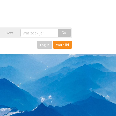
over
Ga
Log in
Word lid