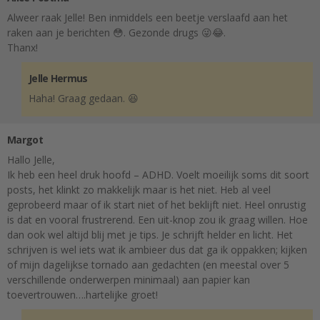
Alweer raak Jelle! Ben inmiddels een beetje verslaafd aan het
raken aan je berichten 😳. Gezonde drugs 😜😂.
Thanx!
Jelle Hermus
Haha! Graag gedaan. 😆
Margot
Hallo Jelle,
Ik heb een heel druk hoofd – ADHD. Voelt moeilijk soms dit soort
posts, het klinkt zo makkelijk maar is het niet. Heb al veel
geprobeerd maar of ik start niet of het beklijft niet. Heel onrustig
is dat en vooral frustrerend. Een uit-knop zou ik graag willen. Hoe
dan ook wel altijd blij met je tips. Je schrijft helder en licht. Het
schrijven is wel iets wat ik ambieer dus dat ga ik oppakken; kijken
of mijn dagelijkse tornado aan gedachten (en meestal over 5
verschillende onderwerpen minimaal) aan papier kan
toevertrouwen….hartelijke groet!