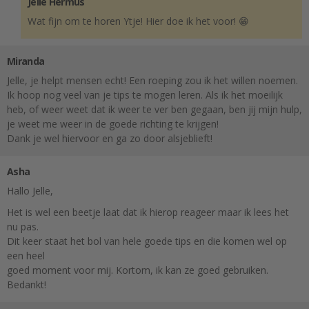
Jelle Hermus
Wat fijn om te horen Ytje! Hier doe ik het voor! 😁
Miranda
Jelle, je helpt mensen echt! Een roeping zou ik het willen noemen.
Ik hoop nog veel van je tips te mogen leren. Als ik het moeilijk
heb, of weer weet dat ik weer te ver ben gegaan, ben jij mijn hulp,
je weet me weer in de goede richting te krijgen!
Dank je wel hiervoor en ga zo door alsjeblieft!
Asha
Hallo Jelle,
Het is wel een beetje laat dat ik hierop reageer maar ik lees het
nu pas.
Dit keer staat het bol van hele goede tips en die komen wel op
een heel
goed moment voor mij. Kortom, ik kan ze goed gebruiken.
Bedankt!