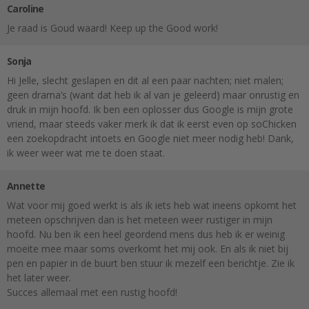
Caroline
Je raad is Goud waard! Keep up the Good work!
Sonja
Hi Jelle, slecht geslapen en dit al een paar nachten; niet malen;
geen drama’s (want dat heb ik al van je geleerd) maar onrustig en
druk in mijn hoofd. Ik ben een oplosser dus Google is mijn grote
vriend, maar steeds vaker merk ik dat ik eerst even op soChicken
een zoekopdracht intoets en Google niet meer nodig heb! Dank,
ik weer weer wat me te doen staat.
Annette
Wat voor mij goed werkt is als ik iets heb wat ineens opkomt het
meteen opschrijven dan is het meteen weer rustiger in mijn
hoofd. Nu ben ik een heel geordend mens dus heb ik er weinig
moeite mee maar soms overkomt het mij ook. En als ik niet bij
pen en papier in de buurt ben stuur ik mezelf een berichtje. Zie ik
het later weer.
Succes allemaal met een rustig hoofd!