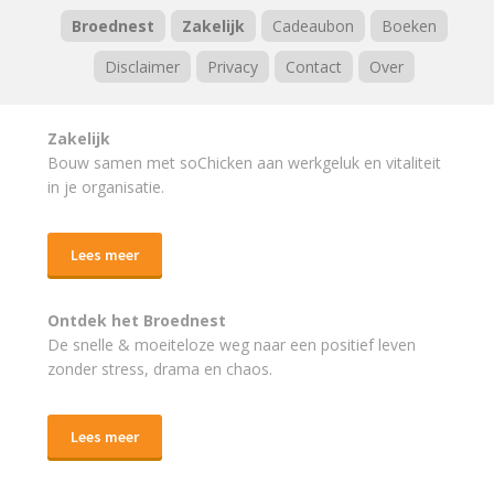
Broednest
Zakelijk
Cadeaubon
Boeken
Disclaimer
Privacy
Contact
Over
Zakelijk
Bouw samen met soChicken aan werkgeluk en vitaliteit
in je organisatie.
Lees meer
Ontdek het Broednest
De snelle & moeiteloze weg naar
een positief leven
zonder stress, drama en chaos.
Lees meer