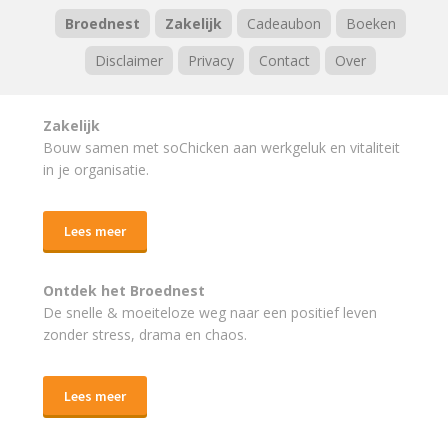
Broednest
Zakelijk
Cadeaubon
Boeken
Disclaimer
Privacy
Contact
Over
Zakelijk
Bouw samen met soChicken aan werkgeluk en vitaliteit
in je organisatie.
Lees meer
Ontdek het Broednest
De snelle & moeiteloze weg naar
een positief leven
zonder stress, drama en chaos.
Lees meer