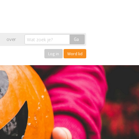
over
Ga
Log in
Word lid