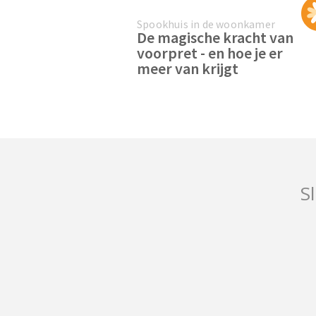
Spookhuis in de woonkamer
De magische kracht van
voorpret - en hoe je er
meer van krijgt
Sl