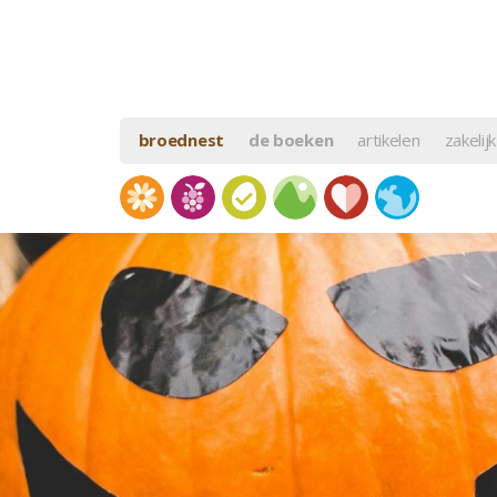
broednest
de boeken
artikelen
zakelijk