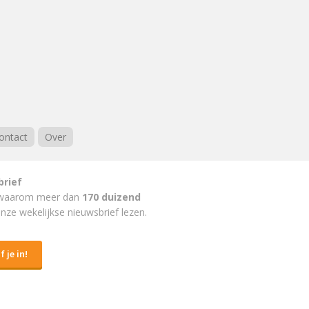
ontact
Over
brief
waarom meer dan
170 duizend
nze wekelijkse nieuwsbrief lezen.
f je in!