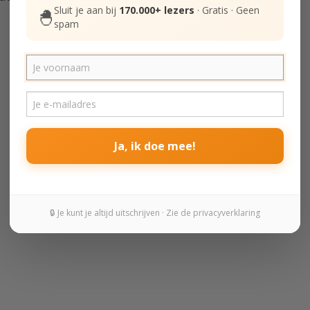
Sluit je aan bij
170.000+ lezers
· Gratis · Geen
🐣
spam
Ja, ik doe mee!
🔒 Je kunt je altijd uitschrijven · Zie de privacyverklaring