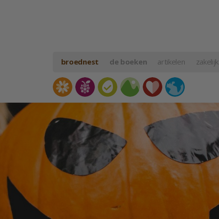
broednest
de boeken
artikelen
zakelijk