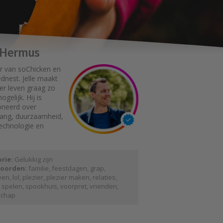
e Hermus
r van soChicken en
dnest. Jelle maakt
er leven graag zo
gelijk. Hij is
oneerd over
gang, duurzaamheid,
technologie en
rie:
Gelukkig zijn
oorden:
familie
,
feestdagen
,
grap
,
een
,
lol
,
plezier
,
plezier maken
,
relaties
,
,
spelen
,
spookhuis
,
voorpret
,
vrienden
,
schap