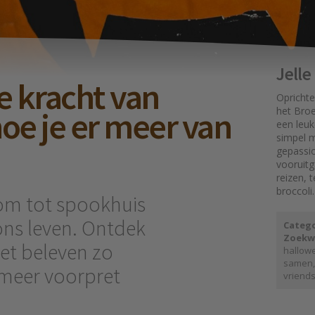
Jell
 kracht van
Oprichte
hoe je er meer van
het Broe
een leuk
simpel mo
gepassi
vooruit
reizen, 
broccoli.
om tot spookhuis
ons leven. Ontdek
Catego
Zoekw
t beleven zo
hallow
samen
 meer voorpret
vriend