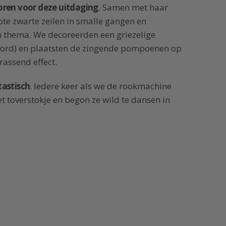
oren voor deze uitdaging
. Samen met haar
te zwarte zeilen in smalle gangen en
n thema. We decoreerden een griezelige
 bord) en plaatsten de zingende pompoenen op
rassend effect.
tastisch
. Iedere keer als we de rookmachine
t toverstokje en begon ze wild te dansen in