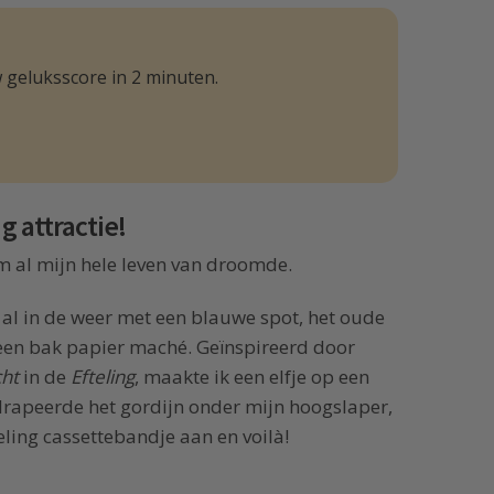
 geluksscore in 2 minuten.
g attractie!
em al mijn hele leven van droomde.
k al in de weer met een blauwe spot, het oude
 een bak papier maché. Geïnspireerd door
ht
in de
Efteling
, maakte ik een elfje op een
rapeerde het gordijn onder mijn hoogslaper,
teling cassettebandje aan en voilà!