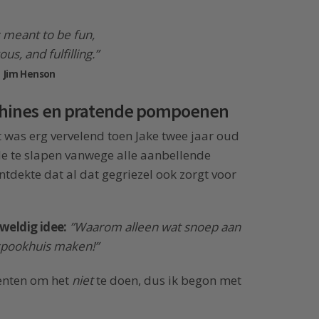
is meant to be fun,
us, and fulfilling.”
Jim Henson
hines en pratende pompoenen
t was erg vervelend toen Jake twee jaar oud
fde te slapen vanwege alle aanbellende
ontdekte dat al dat gegriezel ook zorgt voor
weldig idee:
”Waarom alleen wat snoep aan
spookhuis maken!”
nten om het
niet
te doen, dus ik begon met