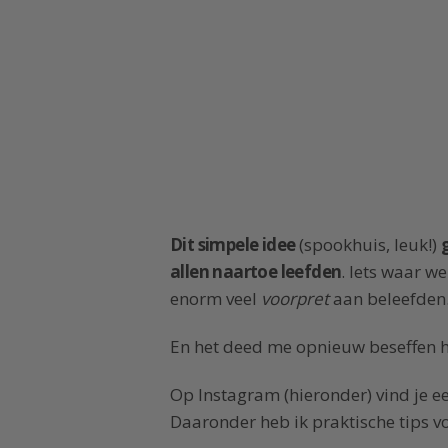
Dit simpele idee
(spookhuis, leuk!)
allen naartoe leefden
. Iets waar w
enorm veel
voorpret
aan beleefden
En het deed me opnieuw beseffen hoe
Op Instagram (hieronder) vind je e
Daaronder heb ik praktische tips vo