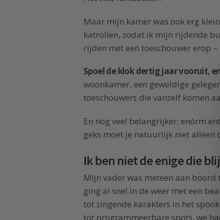
Maar mijn kamer was ook erg klein
katrollen, zodat ik mijn rijdende b
rijden met een toeschouwer erop – 
Spoel de klok dertig jaar vooruit, en 
woonkamer, een geweldige gelegenh
toeschouwers die vanzelf komen a
En nog veel belangrijker: enórm e
geks moet je natuurlijk niet alleen 
Ik ben niet de enige die bl
Mijn vader was meteen aan boord to
ging al snel in de weer met een 
tot zingende karakters in het spo
tot programmeerbare spots, we had