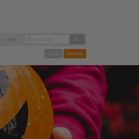
over
Ga
Log in
Word lid