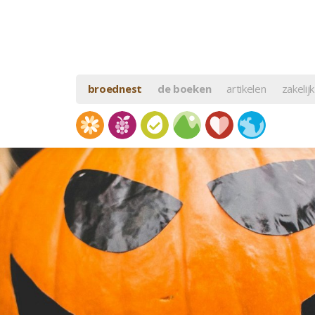
broednest
de boeken
artikelen
zakelijk