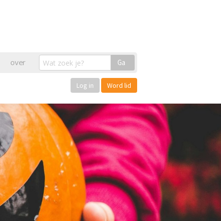
over
Ga
Log in
Word lid