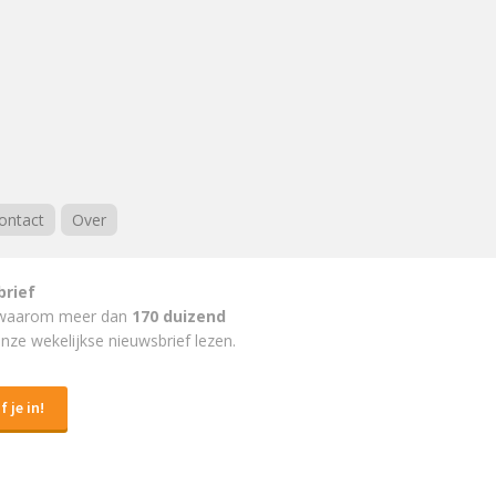
ontact
Over
brief
waarom meer dan
170 duizend
nze wekelijkse nieuwsbrief lezen.
f je in!