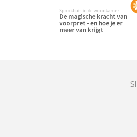
Spookhuis in de woonkamer
De magische kracht van
voorpret - en hoe je er
meer van krijgt
Sl