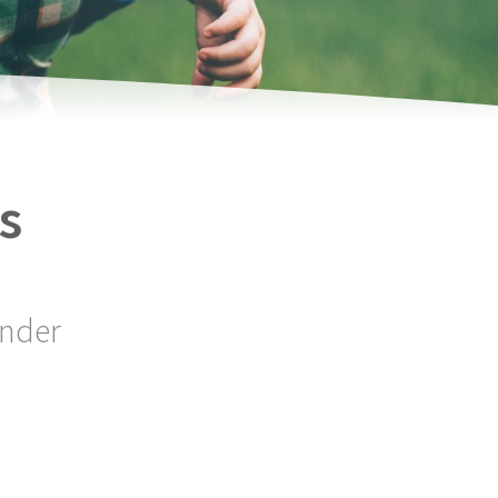
s
inder