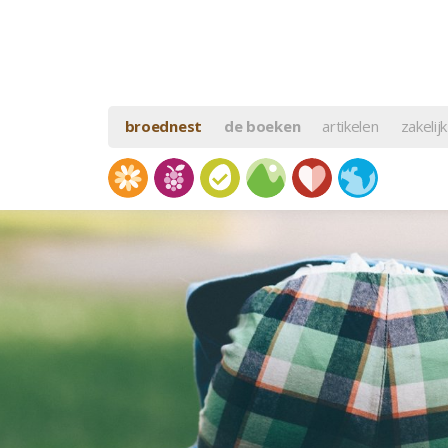
broednest
de boeken
artikelen
zakelijk