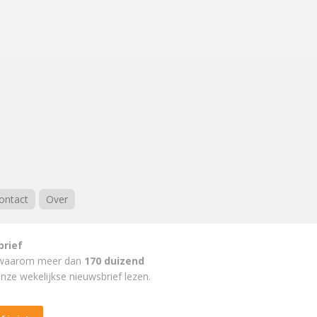
ontact
Over
brief
waarom meer dan
170 duizend
nze wekelijkse nieuwsbrief lezen.