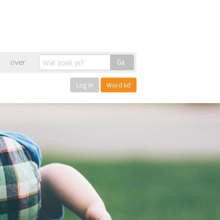
over
Ga
Log in
Word lid