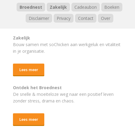
Broednest
Zakelijk
Cadeaubon
Boeken
Disclaimer
Privacy
Contact
Over
Zakelijk
Bouw samen met soChicken aan werkgeluk en vitaliteit
in je organisatie.
Lees meer
Ontdek het Broednest
De snelle & moeiteloze weg naar
een positief leven
zonder stress, drama en chaos.
Lees meer