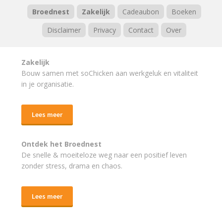
Broednest
Zakelijk
Cadeaubon
Boeken
Disclaimer
Privacy
Contact
Over
Zakelijk
Bouw samen met soChicken aan werkgeluk en vitaliteit
in je organisatie.
Lees meer
Ontdek het Broednest
De snelle & moeiteloze weg naar
een positief leven
zonder stress, drama en chaos.
Lees meer