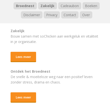
Broednest
Zakelijk
Cadeaubon
Boeken
Disclaimer
Privacy
Contact
Over
Zakelijk
Bouw samen met soChicken aan werkgeluk en vitaliteit
in je organisatie.
Lees meer
Ontdek het Broednest
De snelle & moeiteloze weg naar
een positief leven
zonder stress, drama en chaos.
Lees meer