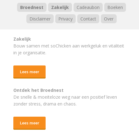
Broednest
Zakelijk
Cadeaubon
Boeken
Disclaimer
Privacy
Contact
Over
Zakelijk
Bouw samen met soChicken aan werkgeluk en vitaliteit
in je organisatie.
Lees meer
Ontdek het Broednest
De snelle & moeiteloze weg naar
een positief leven
zonder stress, drama en chaos.
Lees meer