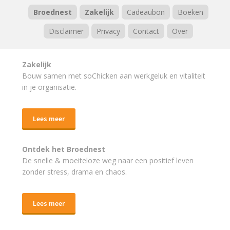
Broednest
Zakelijk
Cadeaubon
Boeken
Disclaimer
Privacy
Contact
Over
Zakelijk
Bouw samen met soChicken aan werkgeluk en vitaliteit
in je organisatie.
Lees meer
Ontdek het Broednest
De snelle & moeiteloze weg naar
een positief leven
zonder stress, drama en chaos.
Lees meer