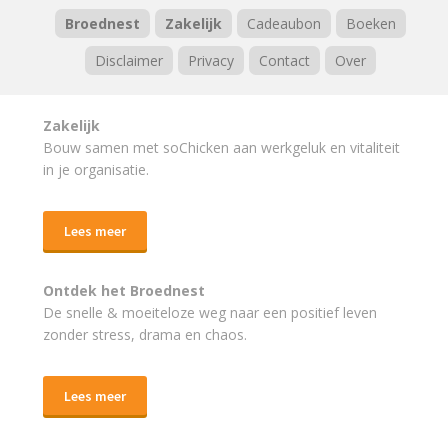
Broednest
Zakelijk
Cadeaubon
Boeken
Disclaimer
Privacy
Contact
Over
Zakelijk
Bouw samen met soChicken aan werkgeluk en vitaliteit
in je organisatie.
Lees meer
Ontdek het Broednest
De snelle & moeiteloze weg naar
een positief leven
zonder stress, drama en chaos.
Lees meer